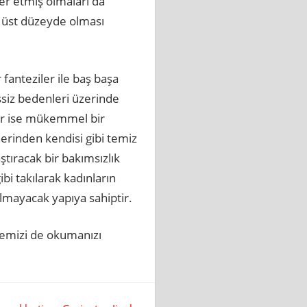
er etmiş olmaları da
a üst düzeyde olması
anteziler ile baş başa
eşsiz bedenleri üzerinde
yor ise mükemmel bir
tnerinden kendisi gibi temiz
tıracak bir bakımsızlık
bi takılarak kadınların
olmayacak yapıya sahiptir.
lemizi de okumanızı