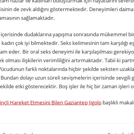
 hazlar ile kadınları buluşturmak için hayatlarını seferb
isinin de zevk aldığını göstermektedir. Deneyimleri daim
mamasının sağlamaktadır.
 içerisinde dudaklarına yapışma sonrasında mükemmel bir f
n kadın çok iyi bilmektedir. Seks kelimesinin tam karşılığı 
am eder. Bir oral seks deneyimi ile karşılaşılması gereki
k olması ilişkilerin verimliliğini artırmaktadır. Tabii ki par
cudunun farklı noktalarında hiçbir şekilde seksten uzaklaş
undan dolayı uzun süreli sevişmelerin içerisinde sevgili gi
ilde etki gösterecektir. Boş işler ile hiç bir zaman işleri 
linçli Hareket Etmesini Bilen Gaziantep Jigolo
başlıklı maka