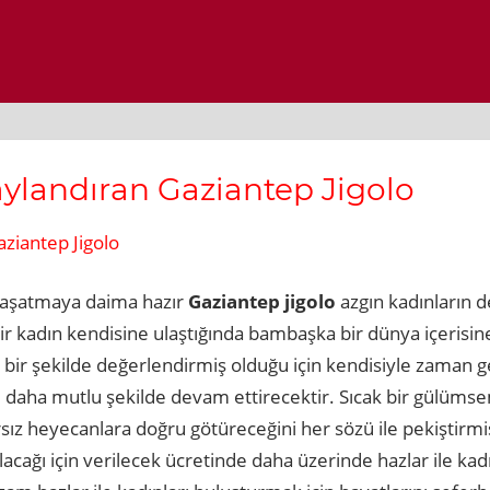
aylandıran Gaziantep Jigolo
aziantep Jigolo
i yaşatmaya daima hazır
Gaziantep jigolo
azgın kadınların 
r kadın kendisine ulaştığında bambaşka bir dünya içerisine
bir şekilde değerlendirmiş olduğu için kendisiyle zaman ge
tını daha mutlu şekilde devam ettirecektir. Sıcak bir gülü
ız heyecanlara doğru götüreceğini her sözü ile pekiştirmiş
lacağı için verilecek ücretinde daha üzerinde hazlar ile ka