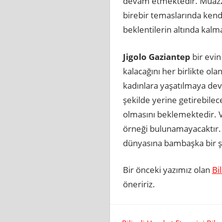
devam etmektedir. Muazzam
birebir temaslarında kend
beklentilerin altında kal
Jigolo Gaziantep
bir evin
kalacağını her birlikte ola
kadınlara yaşatılmaya dev
şekilde yerine getirebilece
olmasını beklemektedir. Vü
örneği bulunamayacaktır. B
dünyasına bambaşka bir şek
Bir önceki yazımız olan
Bi
öneririz.