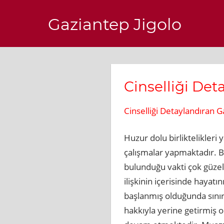
Skip
Gaziantep Jigolo
to
content
Cinselliği Det
Cinselliği Detaylandıran G
Huzur dolu birliktelikler
çalışmalar yapmaktadır. Bi
bulunduğu vakti çok güzel 
ilişkinin içerisinde haya
başlanmış olduğunda sınırs
hakkıyla yerine getirmiş o