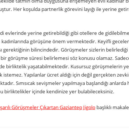
şekilde tatmin olma duygusuna erişemeyen evli kadınlar bi
ur. Her koşulda partnerlik görevini layığı ile yerine geti
 evlerinde yerine getirebildiği gibi otellere de gidilebilm
a kadınlarında görüşüne önem vermektedir. Keyifli geceler 
gerektiğinin bilincindedir. Görüşmeler sizlerin belirlediğ
 bir görüşme süresi belirlemesi söz konusu olamaz. Sadec
de de birliktelik yaşatabilmektedir. Kusursuz görüşmelerin ye
 istemez. Yapılanlar ücret aldığı için değil gerçekten zevki
aktadır. Sımsıcak sevişmeler yapılmaya başlandığı anlarda 
u birliktelikler içinde kendinize yer bulabileceksiniz.
şarılı Görüşmeler Çıkartan Gaziantep Jigolo
başlıklı makal