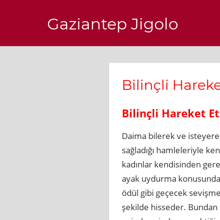
Skip
Gaziantep Jigolo
to
content
Bilinçli Harek
Bilinçli Hareket E
Daima bilerek ve isteyer
sağladığı hamleleriyle ke
kadınlar kendisinden gere
ayak uydurma konusunda ço
ödül gibi geçecek sevişmel
şekilde hisseder. Bundan 