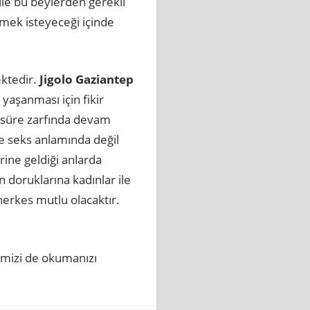
le bu beylerden gerekli
rmek isteyeceği içinde
ektedir.
Jigolo Gaziantep
yaşanması için fikir
i süre zarfında devam
e seks anlamında değil
rine geldiği anlarda
n doruklarına kadınlar ile
herkes mutlu olacaktır.
emizi de okumanızı