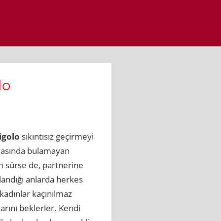
lo
jigolo
sıkıntısız geçirmeyi
ünyasında bulamayan
m sürse de, partnerine
landığı anlarda herkes
 kadınlar kaçınılmaz
rını beklerler. Kendi