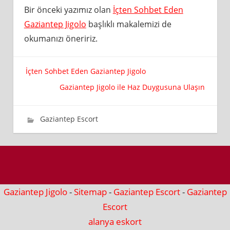
Bir önceki yazımız olan
İçten Sohbet Eden
Gaziantep Jigolo
başlıklı makalemizi de
okumanızı öneririz.
Yazı
İçten Sohbet Eden Gaziantep Jigolo
Gaziantep Jigolo ile Haz Duygusuna Ulaşın
gezinmesi
12 Mayıs 2019
wpadmin_98ff21
Gaziantep Escort
Gaziantep Jigolo
-
Sitemap
-
Gaziantep Escort
-
Gaziantep
Escort
alanya eskort