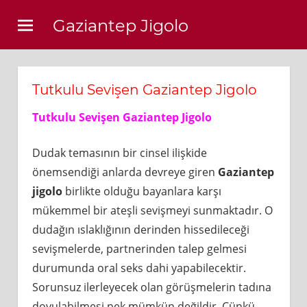
Skip
Gaziantep Jigolo
to
content
Tutkulu Sevişen Gaziantep Jigolo
Tutkulu Sevişen Gaziantep Jigolo
Dudak temasının bir cinsel ilişkide
önemsendiği anlarda devreye giren
Gaziantep
jigolo
birlikte olduğu bayanlara karşı
mükemmel bir ateşli sevişmeyi sunmaktadır. O
dudağın ıslaklığının derinden hissedileceği
sevişmelerde, partnerinden talep gelmesi
durumunda oral seks dahi yapabilecektir.
Sorunsuz ilerleyecek olan görüşmelerin tadına
doyulabilmesi pek mümkün değildir. Çünkü