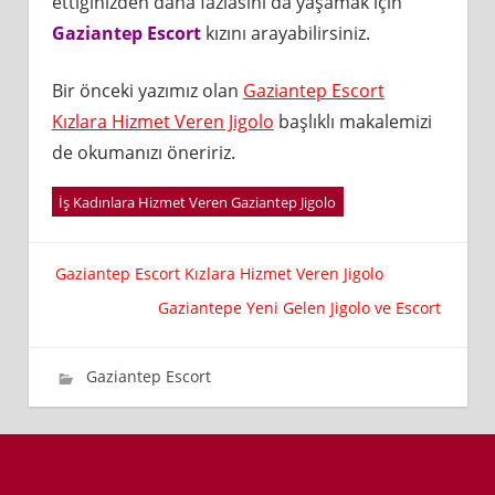
ettiğinizden daha fazlasını da yaşamak için
Gaziantep Escort
kızını arayabilirsiniz.
Bir önceki yazımız olan
Gaziantep Escort
Kızlara Hizmet Veren Jigolo
başlıklı makalemizi
de okumanızı öneririz.
İş Kadınlara Hizmet Veren Gaziantep Jigolo
Yazı
Gaziantep Escort Kızlara Hizmet Veren Jigolo
Gaziantepe Yeni Gelen Jigolo ve Escort
gezinmesi
27 Mayıs 2024
wpadmin_98ff21
Gaziantep Escort