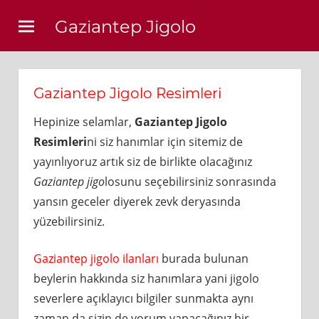
Skip
Gaziantep Jigolo
to
content
Gaziantep Jigolo Resimleri
Hepinize selamlar,
Gaziantep Jigolo
Resimleri
ni siz hanımlar için sitemiz de
yayınlıyoruz artık siz de birlikte olacağınız
Gaziantep jigo
losunu seçebilirsiniz sonrasında
yansın geceler diyerek zevk deryasında
yüzebilirsiniz.
Gaziantep jigolo ilanları
burada bulunan
beylerin hakkında siz hanımlara yani jigolo
severlere açıklayıcı bilgiler sunmakta aynı
zaman da sizin de yorum yapacağınız bir