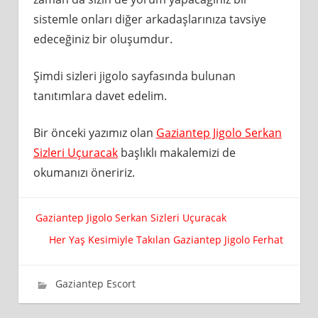
sistemle onları diğer arkadaşlarınıza tavsiye
edeceğiniz bir oluşumdur.
Şimdi sizleri jigolo sayfasında bulunan
tanıtımlara davet edelim.
Bir önceki yazımız olan
Gaziantep Jigolo Serkan
Sizleri Uçuracak
başlıklı makalemizi de
okumanızı öneririz.
Yazı
Gaziantep Jigolo Serkan Sizleri Uçuracak
Her Yaş Kesimiyle Takılan Gaziantep Jigolo Ferhat
gezinmesi
29 Mart 2019
wpadmin_98ff21
Gaziantep Escort