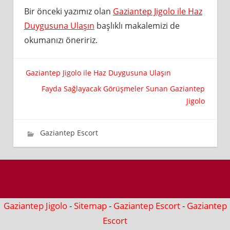
Bir önceki yazımız olan
Gaziantep Jigolo ile Haz
Duygusuna Ulaşın
başlıklı makalemizi de
okumanızı öneririz.
Yazı
Gaziantep Jigolo ile Haz Duygusuna Ulaşın
Fayda Sağlayacak Görüşmeler Sunan Gaziantep
gezinmesi
Jigolo
16 Mayıs 2019
wpadmin_98ff21
Gaziantep Escort
Gaziantep Jigolo
-
Sitemap
-
Gaziantep Escort
-
Gaziantep
Escort